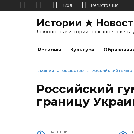
Вход
Регистрация
Перейти
Истории ★ Новост
к
содержанию
Любопытные истории, полезные советы, 
Регионы
Культура
Образован
ГЛАВНАЯ
»
ОБЩЕСТВО
»
РОССИЙСКИЙ ГУМКОН
Российский гу
границу Укра
НА ЧТЕНИЕ