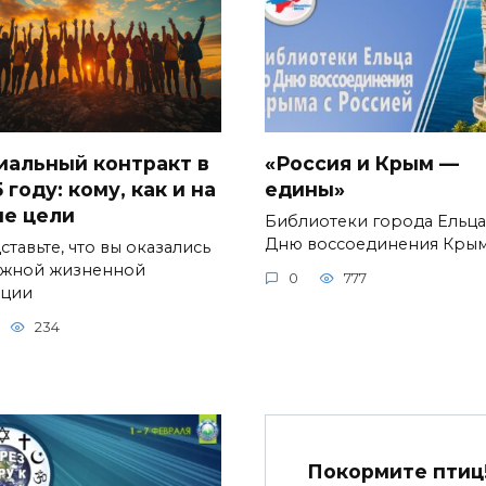
иальный контракт в
«Россия и Крым —
 году: кому, как и на
едины»
ие цели
Библиотеки города Ельца
Дню воссоединения Кры
тавьте, что вы оказались
ожной жизненной
0
777
ации
234
Покормите птиц