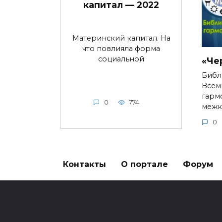
капитал — 2022
Материнский капитал. На
что повлияла форма
социальной
«Че
Библ
Всем
гарм
0
774
межк
0
Контакты
О портале
Форум