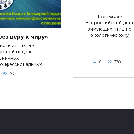
15 января -
Всероссийский день
зимующих птиц по
экологическому
рез веру к миру»
иотеки Ельца к
ирной неделе
оничных
0
778
онфессиональных
944