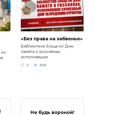
«Без права на забвенье»
Библиотеки Ельца ко Дню
памяти о россиянах,
 ко
исполнявших
ма
0
838
!
Не будь вороной!