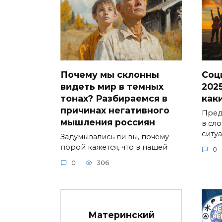
Почему мы склонны
Соц
видеть мир в темных
2025
тонах? Разбираемся в
как
причинах негативного
Предс
мышления россиян
в сл
ситу
Задумывались ли вы, почему
порой кажется, что в нашей
0
0
306
Материнский