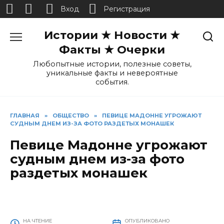
Вход
Регистрация
Перейти
Истории ★ Новости ★
к
содержанию
Факты ★ Очерки
Любопытные истории, полезные советы,
уникальные факты и невероятные
события.
ГЛАВНАЯ
»
ОБЩЕСТВО
»
ПЕВИЦЕ МАДОННЕ УГРОЖАЮТ
СУДНЫМ ДНЕМ ИЗ-ЗА ФОТО РАЗДЕТЫХ МОНАШЕК
Певице Мадонне угрожают
судным днем из-за фото
раздетых монашек
НА ЧТЕНИЕ
ОПУБЛИКОВАНО