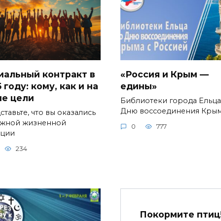
иальный контракт в
«Россия и Крым —
 году: кому, как и на
едины»
ие цели
Библиотеки города Ельца
Дню воссоединения Кры
тавьте, что вы оказались
ожной жизненной
0
777
ации
234
Покормите птиц