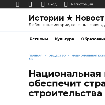
Вход
Регистрация
Перейти
Истории ★ Новост
к
содержанию
Любопытные истории, полезные советы, 
Регионы
Культура
Образован
ГЛАВНАЯ
»
ОБЩЕСТВО
»
НАЦИОНАЛЬНАЯ КОМП
РФ
Национальная
обеспечит стр
строительства