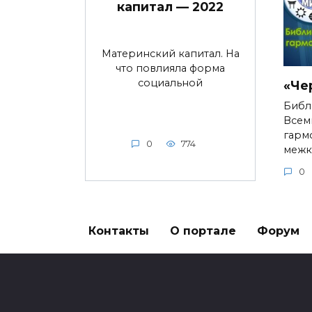
капитал — 2022
Материнский капитал. На
что повлияла форма
социальной
«Че
Библ
Всем
гарм
0
774
межк
0
Контакты
О портале
Форум