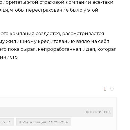
 приоритеты этой страховой компании все-таки
лья, чтобы перестрахование было у этой
а эта компания создается, рассматривается
ному жилищному кредитованию взяло на себя
 это пока сырая, непроработанная идея, которая
инистр.
0
не в сети 1 год
 55159
Регистрация: 28-09-2014