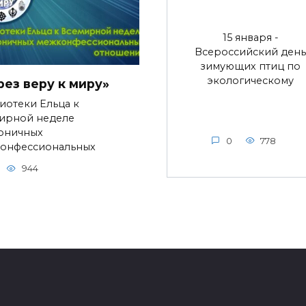
15 января -
Всероссийский день
зимующих птиц по
экологическому
рез веру к миру»
иотеки Ельца к
ирной неделе
оничных
0
778
онфессиональных
944