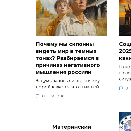
Почему мы склонны
Соц
видеть мир в темных
2025
тонах? Разбираемся в
как
причинах негативного
Предс
мышления россиян
в сл
ситу
Задумывались ли вы, почему
порой кажется, что в нашей
0
0
306
Материнский