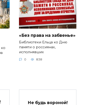
«Без права на забвенье»
Библиотеки Ельца ко Дню
памяти о россиянах,
 ко
исполнявших
ма
0
838
!
Не будь вороной!