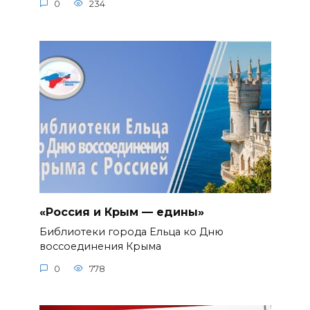
0
234
«Россия и Крым — едины»
Библиотеки города Ельца ко Дню
воссоединения Крыма
0
778