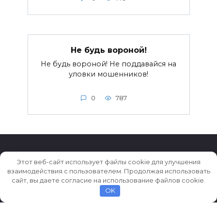
Не будь вороной!
Не будь вороной! Не поддавайся на
уловки мошенников!
0
787
Этот веб-сайт использует файлы cookie для улучшения
взаимодействия с пользователем. Продолжая использовать
© 2026 Истории ★ Новости ★ Факты ★ Очерки
сайт, вы даете согласие на использование файлов cookie.
OK