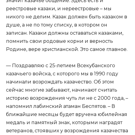
значит казачье общение. Здесь есть и
реестровые казаки, и нереестровые – мы
никого не делим. Казак должен быть казаком в
душе, а не по тому списку, в котором он
записан. Казаки должны оставаться казаками,
помнить свои родовые корни и верность
Родине, вере христианской. Это самое главное.
— Поздравляю с 25-летием Всекубанского
казачьего войска, с которого мы в 1990 году
начинали возрождать казачество. Об этом
сейчас многие забывают, начинают считать
историю возрождения чуть ли не с 2000 года, –
напомнил лабинский атаман Беспятов. – В
ближайшие месяцы будет вручена юбилейная
медаль и памятный знак, которыми наградят
ветеранов, стоявших у возрождения казачества