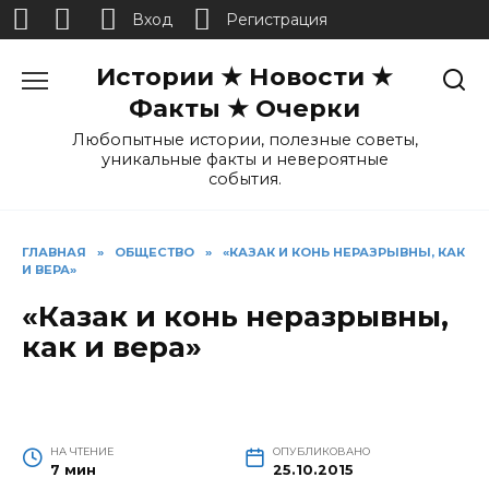
Вход
Регистрация
Перейти
Истории ★ Новости ★
к
содержанию
Факты ★ Очерки
Любопытные истории, полезные советы,
уникальные факты и невероятные
события.
ГЛАВНАЯ
»
ОБЩЕСТВО
»
«КАЗАК И КОНЬ НЕРАЗРЫВНЫ, КАК
И ВЕРА»
«Казак и конь неразрывны,
как и вера»
НА ЧТЕНИЕ
ОПУБЛИКОВАНО
7 мин
25.10.2015