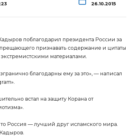
223
26.10.2015
Кадыров поблагодарил президента России за
запрещающего признавать содержание и цитаты
а экстремистскими материалами.
езгранично
благодарны ему за это», — написал
gram».
ительно встал на защиту Корана от
иотизма».
то Россия — лучший друг исламского мира.
.Кадыров.