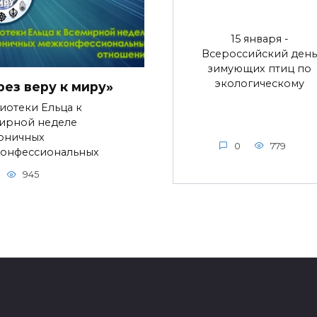
15 января -
Всероссийский день
зимующих птиц по
экологическому
рез веру к миру»
иотеки Ельца к
ирной неделе
оничных
0
779
онфессиональных
945