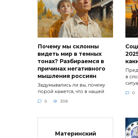
Почему мы склонны
Соц
видеть мир в темных
2025
тонах? Разбираемся в
как
причинах негативного
Предс
мышления россиян
в сл
ситу
Задумывались ли вы, почему
порой кажется, что в нашей
0
0
306
Материнский