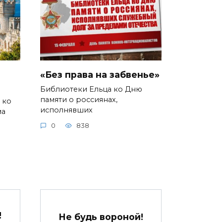
«Без права на забвенье»
Библиотеки Ельца ко Дню
памяти о россиянах,
 ко
исполнявших
ма
0
838
!
Не будь вороной!