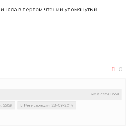
приняла в первом чтении упомянутый
0
не в сети 1 год
 55159
Регистрация: 28-09-2014