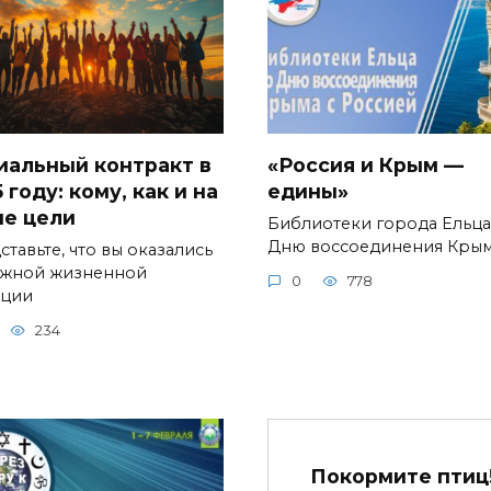
иальный контракт в
«Россия и Крым —
 году: кому, как и на
едины»
ие цели
Библиотеки города Ельца
Дню воссоединения Кры
тавьте, что вы оказались
ожной жизненной
0
778
ации
234
Покормите птиц