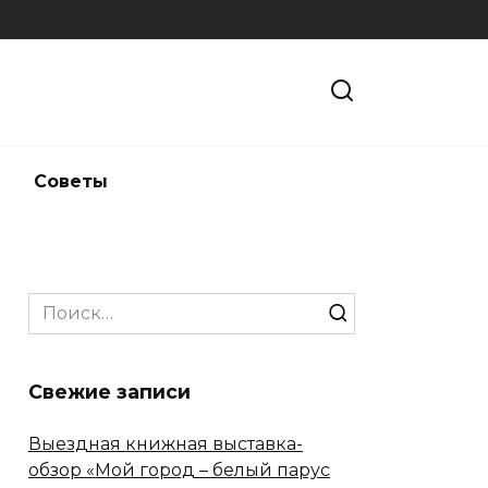
и
Советы
Search
for:
Свежие записи
Выездная книжная выставка-
обзор «Мой город – белый парус