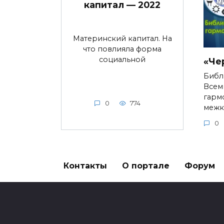
капитал — 2022
Материнский капитал. На
что повлияла форма
социальной
«Че
Библ
Всем
гарм
0
774
межк
0
Контакты
О портале
Форум