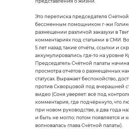
представления о жизни.
Это переписка председателя Счётной
бессменным помощником г-жи Голико
размещении различой заказухи в Твит
комментариях под статьями в СМИ. Во
5 лет назад такие отчёты, ссылки и 
аккумулировались где-то на уровне К
Председатель Счётной палаты начин
просмотра отчётов о размещённых нака
статусах. Выражает беспокойство, до
против Скворцовой под вчерашней стат
видео (Соня уверяет: всё под контрол
комментария, где подчёркнуто, что 
при новом руководстве, а два года наз
и быть не могло; потом появляется и
волновалась глава Счётной палаты).