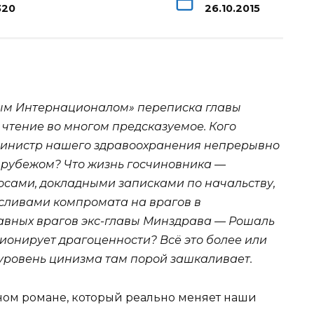
320
26.10.2015
м Интернационалом» переписка главы
 чтение во многом предсказуемое. Кого
-министр нашего здравоохранения непрерывно
а
рубежом? Что жизнь госчиновника —
осами, докладными записками по начальству,
сливами компромата на врагов в
лавных врагов экс-главы Минздрава — Рошаль
ионирует драгоценности? Всё это более или
 уровень цинизма там порой зашкаливает.
рном романе, который реально меняет наши