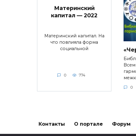
Материнский
капитал — 2022
Материнский капитал. На
что повлияла форма
социальной
«Че
Библ
Всем
гарм
0
774
межк
0
Контакты
О портале
Форум