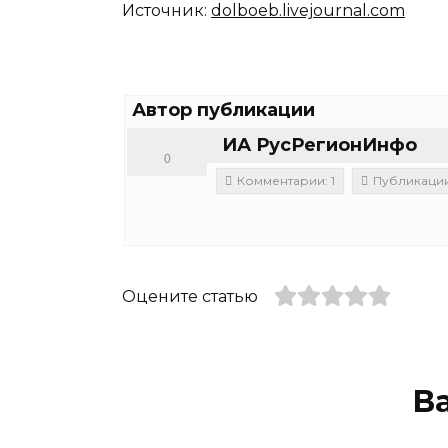
Источник:
dolboeb.livejournal.com
Автор публикации
ИА РусРегионИнфо
0
Комментарии: 1
Публикации:
Оцените статью
В