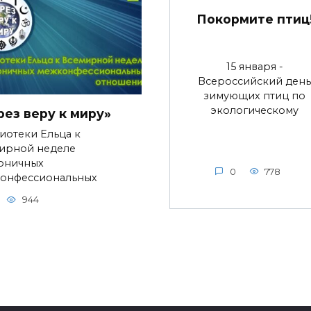
Покормите птиц
15 января -
Всероссийский день
зимующих птиц по
экологическому
рез веру к миру»
иотеки Ельца к
ирной неделе
оничных
0
778
онфессиональных
944