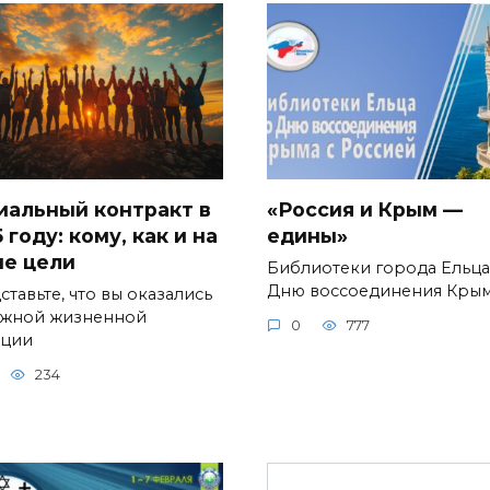
иальный контракт в
«Россия и Крым —
 году: кому, как и на
едины»
ие цели
Библиотеки города Ельца
Дню воссоединения Кры
тавьте, что вы оказались
ожной жизненной
0
777
ации
234