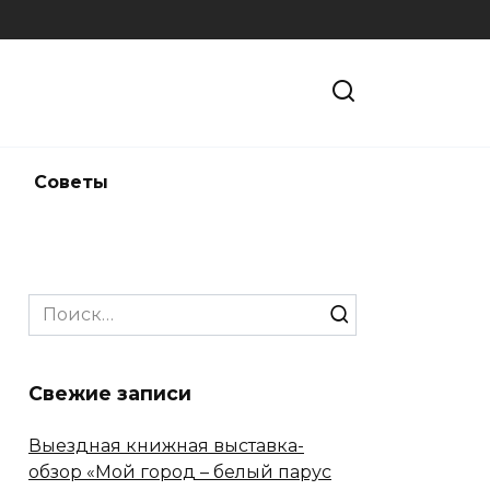
и
Советы
Search
for:
Свежие записи
Выездная книжная выставка-
обзор «Мой город – белый парус