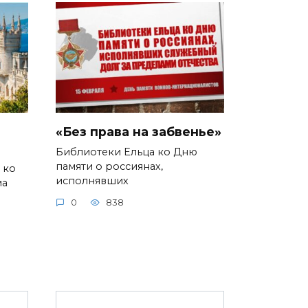
«Без права на забвенье»
Библиотеки Ельца ко Дню
памяти о россиянах,
 ко
исполнявших
ма
0
838