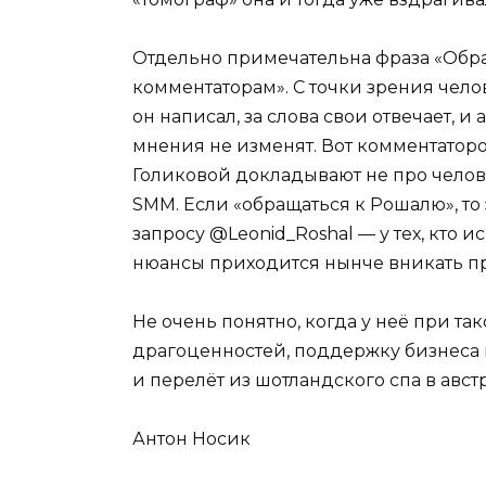
Отдельно примечательна фраза «Обра
комментаторам». С точки зрения челов
он написал, за слова свои отвечает, 
мнения не изменят. Вот комментатор
Голиковой докладывают не про челов
SMM. Если «обращаться к Рошалю», то
запросу @Leonid_Roshal — у тех, кто и
нюансы приходится нынче вникать пр
Не очень понятно, когда у неё при та
драгоценностей, поддержку бизнеса 
и перелёт из шотландского спа в авст
Антон Носик