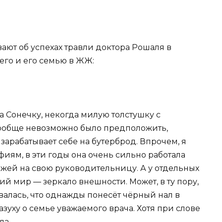
вают об успехах травли доктора Рошаля в
его и его семью в ЖЖ:
а Сонечку, некогда милую толстушку с
ообще невозможно было предположить,
зарабатывает себе на бутерброд. Впрочем, я
афиям, в эти годы она очень сильно работала
ожей на свою руководительницу. А у отдельных
й мир — зеркало внешности. Может, в ту пору,
ывалась, что однажды понесёт чёрный нал в
зуху о семье уважаемого врача. Хотя при слове
ла.