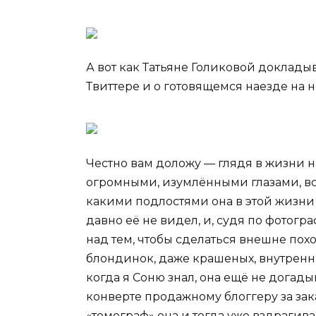
А вот как Татьяне Голиковой доклады
Твиттере и о готовящемся наезде на н
Честно вам доложу — глядя в жизни н
огромными, изумлёнными глазами, в
какими подлостями она в этой жизни 
давно её не видел, и, судя по фотогр
над тем, чтобы сделаться внешне пох
блондинок, даже крашеных, внутренни
когда я Соню знал, она ещё не догад
конверте продажному блоггеру за зака
«томограф» она и тогда уже вздрагива