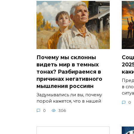
Почему мы склонны
Соц
видеть мир в темных
2025
тонах? Разбираемся в
как
причинах негативного
Предс
мышления россиян
в сл
ситу
Задумывались ли вы, почему
порой кажется, что в нашей
0
0
306