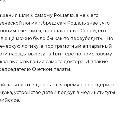
щения шли к самому Рошалю, а не к его
еческой логики, бред: сам Рошаль знает, что
и анонимные твиты, проплаченные Соней, его
ов ещё можно было бы как-то переубедить… Но
еческую логику, а про грамотный аппаратный
 эти наезды вылезут в Твиттере по поисковому
скал высказывания самого доктора. И в такие
едседателю Счётной палаты.
кой занятости ещё остаётся время на рендеринг
мужа, устройство детей подруг в мединституты
рийское.