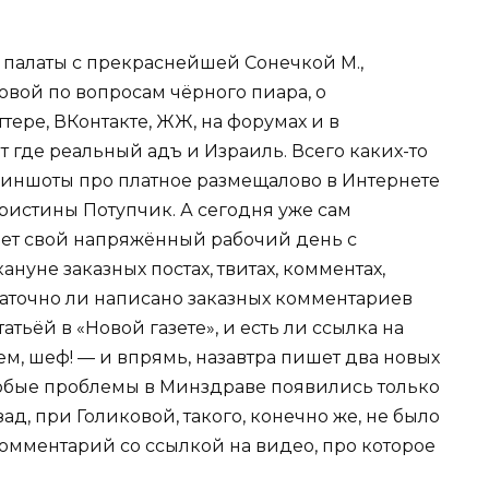
 палаты с прекраснейшей Сонечкой М.,
вой по вопросам чёрного пиара, о
тере, ВКонтакте, ЖЖ, на форумах и в
т где реальный адъ и Израиль. Всего каких-то
скриншоты про платное размещалово в Интернете
ристины Потупчик. А сегодня уже сам
ает свой напряжённый рабочий день с
нуне заказных постах, твитах, комментах,
статочно ли написано заказных комментариев
ьёй в «Новой газете», и есть ли ссылка на
ем, шеф! — и впрямь, назавтра пишет два новых
любые проблемы в Минздраве появились только
ад, при Голиковой, такого, конечно же, не было
 комментарий со ссылкой на видео, про которое