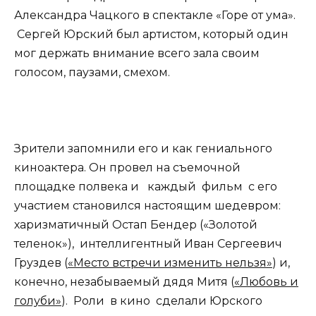
Александра Чацкого в спектакле «Горе от ума».
Сергей Юрский был артистом, который один
мог держать внимание всего зала своим
голосом, паузами, смехом.
Зрители запомнили его и как гениального
киноактера. Он провел на съемочной
площадке полвека и каждый фильм с его
участием становился настоящим шедевром:
харизматичный Остап Бендер («Золотой
теленок»), интеллигентный Иван Сергеевич
Груздев (
«Место встречи изменить нельзя»
) и,
конечно, незабываемый дядя Митя (
«Любовь и
голуби»
). Роли в кино сделали Юрского