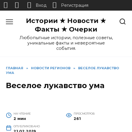
Вход
Регистрация
Перейти
Истории ★ Новости ★
к
содержанию
Факты ★ Очерки
Любопытные истории, полезные советы,
уникальные факты и невероятные
события.
ГЛАВНАЯ
»
НОВОСТИ РЕГИОНОВ
»
ВЕСЕЛОЕ ЛУКАВСТВО
УМА
Веселое лукавство ума
НА ЧТЕНИЕ
ПРОСМОТРОВ
2 мин
261
ОПУБЛИКОВАНО
21.02.2019