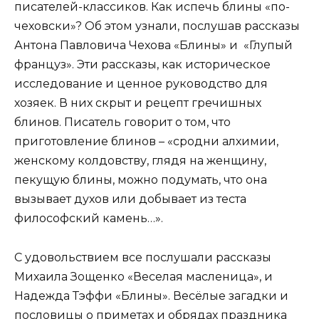
писателей-классиков. Как испечь блины «по-
чеховски»? Об этом узнали, послушав рассказы
Антона Павловича Чехова «Блины» и «Глупый
француз». Эти рассказы, как историческое
исследование и ценное руководство для
хозяек. В них скрыт и рецепт гречишных
блинов. Писатель говорит о том, что
приготовление блинов – «сродни алхимии,
женскому колдовству, глядя на женщину,
пекущую блины, можно подумать, что она
вызывает духов или добывает из теста
философский камень…».
С удовольствием все послушали рассказы
Михаила Зощенко «Веселая масленица», и
Надежда Тэффи «Блины». Весёлые загадки и
пословицы о приметах и обрядах праздника