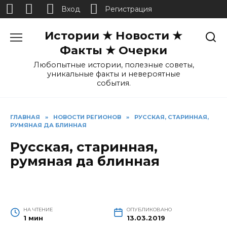
Вход
Регистрация
Перейти
Истории ★ Новости ★
к
содержанию
Факты ★ Очерки
Любопытные истории, полезные советы,
уникальные факты и невероятные
события.
ГЛАВНАЯ
»
НОВОСТИ РЕГИОНОВ
»
РУССКАЯ, СТАРИННАЯ,
РУМЯНАЯ ДА БЛИННАЯ
Русская, старинная,
румяная да блинная
НА ЧТЕНИЕ
ОПУБЛИКОВАНО
1 мин
13.03.2019