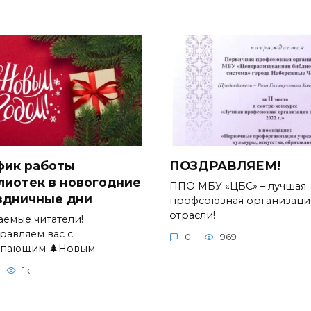
фик работы
ПОЗДРАВЛЯЕМ!
лиотек в новогодние
ППО МБУ «ЦБС» – лучшая
здничные дни
профсоюзная организаци
отрасли!
аемые читатели!
равляем вас с
0
969
упающим 🌲Новым
1к.