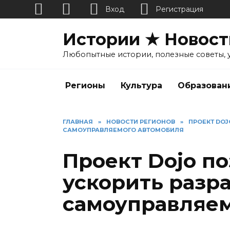
Вход
Регистрация
Перейти
Истории ★ Новост
к
содержанию
Любопытные истории, полезные советы, 
Регионы
Культура
Образован
ГЛАВНАЯ
»
НОВОСТИ РЕГИОНОВ
»
ПРОЕКТ DOJ
САМОУПРАВЛЯЕМОГО АВТОМОБИЛЯ
Проект Dojo по
ускорить разр
самоуправляем