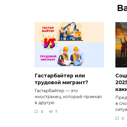
В
Гастарбайтер или
Соц
трудовой мигрант?
2025
как
Гастарбайтер — это
иностранец, который приехал
Предс
в другую
в сл
ситу
0
7
0