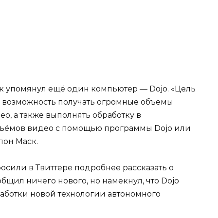
ск упомянул ещё один компьютер — Dojo. «Цель
еть возможность получать огромные объёмы
о, а также выполнять обработку в
ъёмов видео с помощью программы Dojo или
лон Маск.
осили в Твиттере подробнее рассказать о
общил ничего нового, но намекнул, что Dojo
работки новой технологии автономного