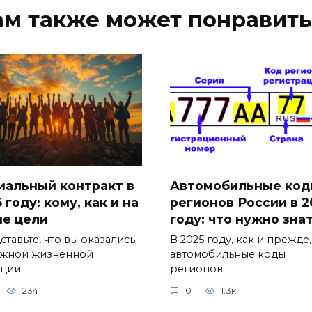
ам также может понравить
иальный контракт в
Автомобильные код
 году: кому, как и на
регионов России в 2
ие цели
году: что нужно зна
тавьте, что вы оказались
В 2025 году, как и прежде,
ожной жизненной
автомобильные коды
ации
регионов
234
0
1.3к.