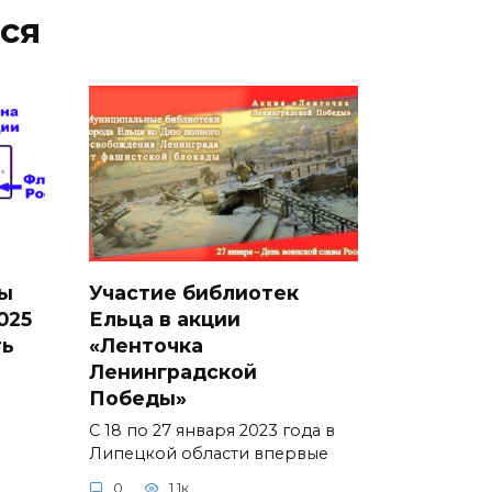
ся
ы
Участие библиотек
025
Ельца в акции
ть
«Ленточка
Ленинградской
Победы»
С 18 по 27 января 2023 года в
Липецкой области впервые
0
1.1к.