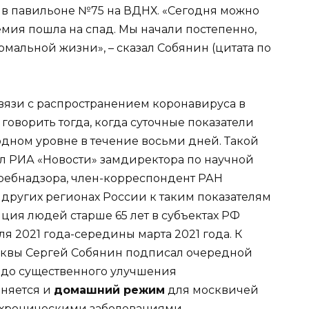
 в павильоне №75 на ВДНХ. «Сегодня можно
демия пошла на спад. Мы начали постепенно,
рмальной жизни», – сказал Собянин (цитата по
связи с распространением коронавируса в
оворить тогда, когда суточные показатели
одном уровне в течение восьми дней. Такой
л РИА «Новости» замдиректора по научной
ебнадзора, член-корреспондент РАН
в других регионах России к таким показателям
ция людей старше 65 лет в субъектах РФ
я 2021 года-середины марта 2021 года. К
осквы Сергей Собянин подписал очередной
то до существенного улучшения
няется и
домашний режим
для москвичей
х хроническими заболеваниями.