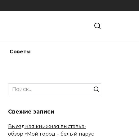
и
Советы
Search
for:
Свежие записи
Выездная книжная выставка-
обзор «Мой город – белый парус