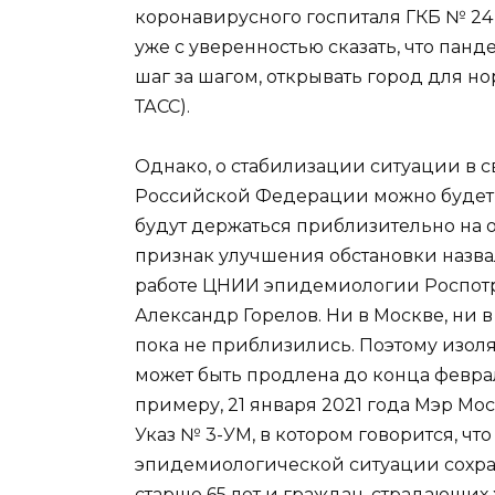
коронавирусного госпиталя ГКБ № 24
уже с уверенностью сказать, что пан
шаг за шагом, открывать город для но
ТАСС).
Однако, о стабилизации ситуации в 
Российской Федерации можно будет г
будут держаться приблизительно на 
признак улучшения обстановки назва
работе ЦНИИ эпидемиологии Роспотр
Александр Горелов. Ни в Москве, ни 
пока не приблизились. Поэтому изоля
может быть продлена до конца феврал
примеру, 21 января 2021 года Мэр М
Указ № 3-УМ, в котором говорится, ч
эпидемиологической ситуации сохра
старше 65 лет и граждан, страдающи