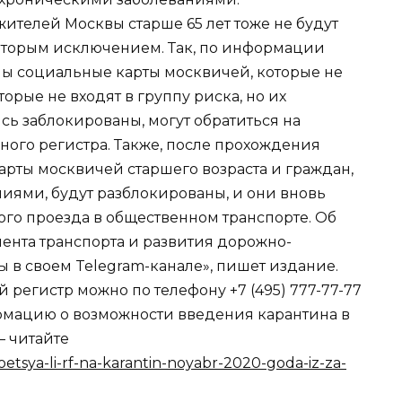
жителей Москвы старше 65 лет тоже не будут
которым исключением. Так, по информации
аны социальные карты москвичей, которые не
торые не входят в группу риска, но их
ь заблокированы, могут обратиться на
ого регистра. Также, после прохождения
арты москвичей старшего возраста и граждан,
ями, будут разблокированы, и они вновь
ого проезда в общественном транспорте. Об
ента транспорта и развития дорожно-
 в своем Telegram-канале», пишет издание.
регистр можно по телефону +7 (495) 777-77-77
рмацию о возможности введения карантина в
– читайте
oetsya-li-rf-na-karantin-noyabr-2020-goda-iz-za-