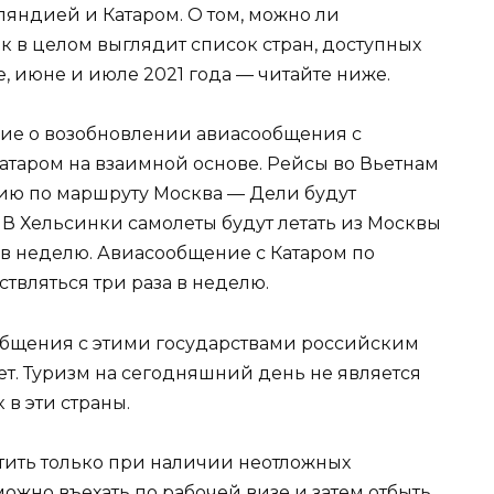
яндией и Катаром. О том, можно ли
ак в целом выглядит список стран, доступных
ае, июне и июле 2021 года — читайте ниже.
ие о возобновлении авиасообщения с
таром на взаимной основе. Рейсы во Вьетнам
ию по маршруту Москва — Дели будут
. В Хельсинки самолеты будут летать из Москвы
а в неделю. Авиасообщение с Катаром по
твляться три раза в неделю.
общения с этими государствами российским
ет. Туризм на сегодняшний день не является
в эти страны.
тить только при наличии неотложных
можно въехать по рабочей визе и затем отбыть