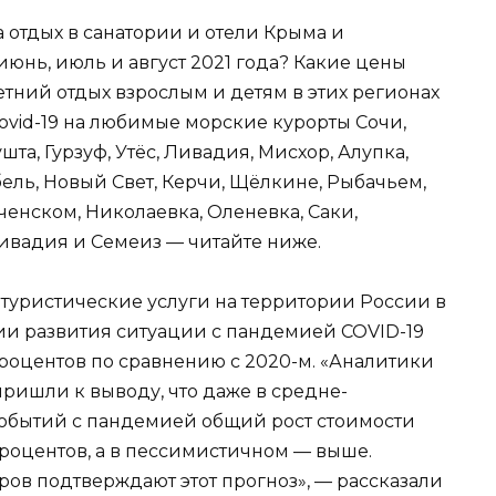
а отдых в санатории и отели Крыма и
июнь, июль и август 2021 года? Какие цены
тний отдых взрослым и детям в этих регионах
covid-19 на любимые морские курорты Сочи,
шта, Гурзуф, Утёс, Ливадия, Мисхор, Алупка,
бель, Новый Свет, Керчи, Щёлкине, Рыбачьем,
енском, Николаевка, Оленевка, Саки,
Ливадия и Семеиз — читайте ниже.
 туристические услуги на территории России в
ии развития ситуации с пандемией COVID-19
процентов по сравнению с 2020-м. «Аналитики
ришли к выводу, что даже в средне-
обытий с пандемией общий рост стоимости
 процентов, а в пессимистичном — выше.
ов подтверждают этот прогноз», — рассказали