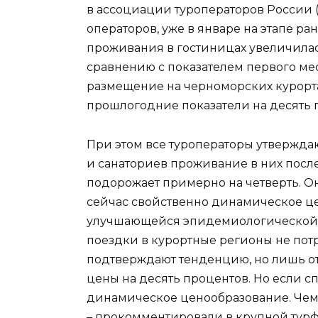
в ассоциации туроператоров России (
операторов, уже в январе на этапе р
проживания в гостиницах увеличилась
сравнению с показателем первого ме
размещение на черноморских курорт
прошлогодние показатели на десять 
При этом все туроператоры утверждаю
и санаториев проживание в них пос
подорожает примерно на четверть. О
сейчас свойственно динамическое цен
улучшающейся эпидемиологической с
поездки в курортные регионы не потр
подтверждают тенденцию, но лишь о
цены на десять процентов. Но если с
динамическое ценообразование. Чем 
– прокомментировали в крупной тур