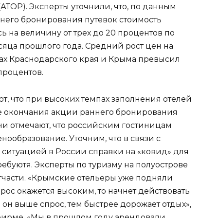
АТОР). Эксперты уточнили, что, по данным
аннего бронирования путевок стоимость
 на величину от трех до 20 процентов по
сяца прошлого года. Средний рост цен на
ах Краснодарского края и Крыма превысил
процентов.
т, что при высоких темпах заполнения отелей
ле окончания акции раннего бронирования
ни отмечают, что российским гостиницам
ообразование. Уточним, что в связи с
итуацией в России справки на «ковид» для
ебуютя. Эксперты по туризму на полуострове
тчасти. «Крымские отельеры уже подняли
прос окажется высоким, то начнет действовать
он выше спрос, тем быстрее дорожает отдых»,
фирме. «Мы в прошлом году арендовали