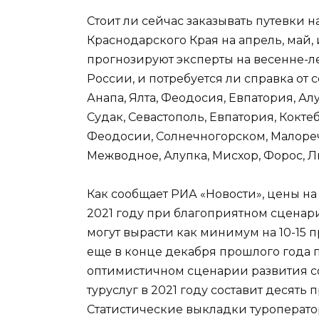
Стоит ли сейчас заказывать путевки н
Краснодарского Края на апрель, май, 
прогнозируют эксперты на весенне-ле
России, и потребуется ли справка от 
Анапа, Ялта, Феодосия, Евпатория, Алу
Судак, Севастополь, Евпатория, Кокте
Феодосии, Солнечногорском, Малореч
Межводное, Алупка, Мисхор, Форос, 
Как сообщает РИА «Новости», цены на
2021 году при благоприятном сценар
могут вырасти как минимум на 10-15 
еще в конце декабря прошлого года п
оптимистичном сценарии развития с
туруслуг в 2021 году составит десять
Статистические выкладки туроператор