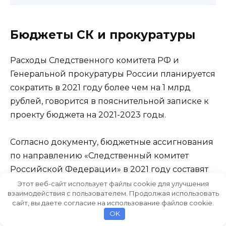
Бюджеты СК и прокуратуры
Расходы Следственного комитета РФ и
Генеральной прокуратуры России планируется
сократить в 2021 году более чем на 1 млрд
рублей, говорится в пояснительной записке к
проекту бюджета на 2021-2023 годы.
Согласно документу, бюджетные ассигнования
по направлению «Следственный комитет
Российской Федерации» в 2021 году составят
более 48,7 млрд рублей, в 2022 году — свыше
Этот веб-сайт использует файлы cookie для улучшения
взаимодействия с пользователем. Продолжая использовать
48,9 млрд рублей, в 2023 году — более 50,5
сайт, вы даете согласие на использование файлов cookie.
млрд рублей. «Предусмотренные в
OK
законопроекте объемы бюджетных