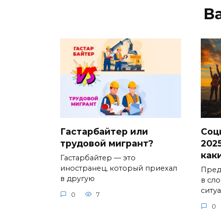
В
Гастарбайтер или
Соц
трудовой мигрант?
2025
как
Гастарбайтер — это
иностранец, который приехал
Предс
в другую
в сл
ситу
0
7
0