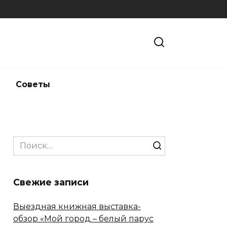
и
Советы
Search
for:
Свежие записи
Выездная книжная выставка-
обзор «Мой город – белый парус