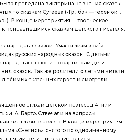
»). Была проведена викторина на знания сказок
тых по сказкам Сутеева («Грибок — теремок»,
ка»). В конце мероприятия — творческое
 к понравившимся сказкам детского писателя.
их народных сказок. Участникам клуба
видах русских народных сказок. С детьми
х народных сказок и по картинкам дети
вид сказок. Так же родители с детьми читали
и любимых сказочных героев и смотрели
вященное стихам детской поэтессы Агнии
стихи А. Барто. Отвечали на вопросы
нание стихов поэтессы. В конце мероприятия
льма «Снегирь», снятого по одноименному
ом занятии дети рисовали снегиря.