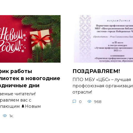
фик работы
ПОЗДРАВЛЯЕМ!
лиотек в новогодние
ППО МБУ «ЦБС» – лучшая
здничные дни
профсоюзная организаци
отрасли!
аемые читатели!
равляем вас с
0
968
упающим 🌲Новым
1к.