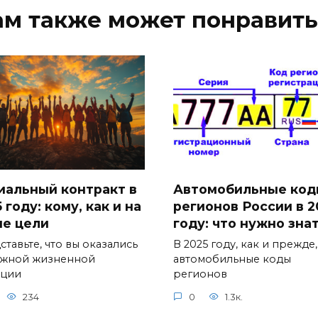
ам также может понравить
иальный контракт в
Автомобильные код
 году: кому, как и на
регионов России в 2
ие цели
году: что нужно зна
тавьте, что вы оказались
В 2025 году, как и прежде,
ожной жизненной
автомобильные коды
ации
регионов
234
0
1.3к.