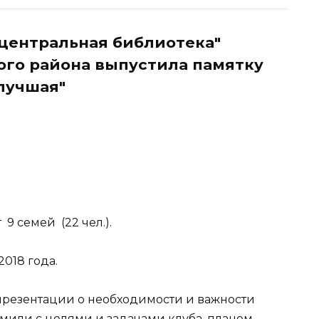
центральная библиотека"
ого района выпустила памятку
лучшая"
9 семей (22 чел.).
2018 года.
презентации о необходимости и важности
омили с целями и задачами клуба, планом