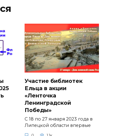
ся
ы
Участие библиотек
025
Ельца в акции
ть
«Ленточка
Ленинградской
Победы»
С 18 по 27 января 2023 года в
Липецкой области впервые
0
1.1к.