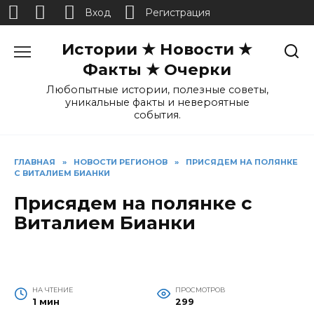
Вход
Регистрация
Перейти
Истории ★ Новости ★
к
содержанию
Факты ★ Очерки
Любопытные истории, полезные советы,
уникальные факты и невероятные
события.
ГЛАВНАЯ
»
НОВОСТИ РЕГИОНОВ
»
ПРИСЯДЕМ НА ПОЛЯНКЕ
С ВИТАЛИЕМ БИАНКИ
Присядем на полянке с
Виталием Бианки
НА ЧТЕНИЕ
ПРОСМОТРОВ
1 мин
299