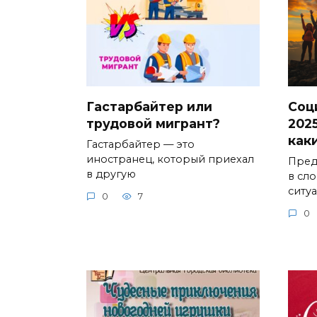
Гастарбайтер или
Соц
трудовой мигрант?
2025
как
Гастарбайтер — это
иностранец, который приехал
Предс
в другую
в сл
ситу
0
7
0