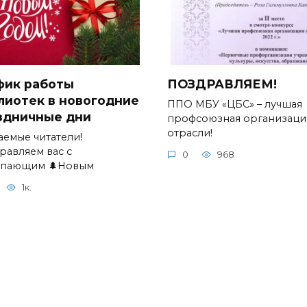
фик работы
ПОЗДРАВЛЯЕМ!
лиотек в новогодние
ППО МБУ «ЦБС» – лучшая
здничные дни
профсоюзная организаци
отрасли!
аемые читатели!
равляем вас с
0
968
упающим 🌲Новым
1к.