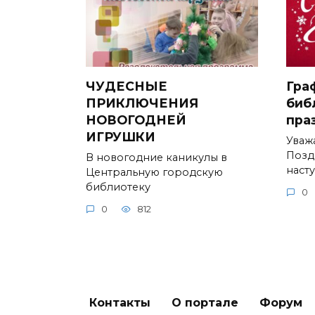
ЧУДЕСНЫЕ
Гра
ПРИКЛЮЧЕНИЯ
биб
НОВОГОДНЕЙ
пра
ИГРУШКИ
Уваж
Позд
В новогодние каникулы в
наст
Центральную городскую
библиотеку
0
0
812
Контакты
О портале
Форум