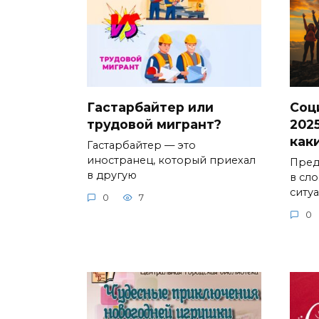
Гастарбайтер или
Соц
трудовой мигрант?
2025
как
Гастарбайтер — это
иностранец, который приехал
Предс
в другую
в сл
ситу
0
7
0