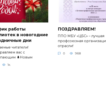
фик работы
ПОЗДРАВЛЯЕМ!
лиотек в новогодние
ППО МБУ «ЦБС» – лучшая
здничные дни
профсоюзная организаци
отрасли!
аемые читатели!
равляем вас с
0
968
упающим 🌲Новым
1к.