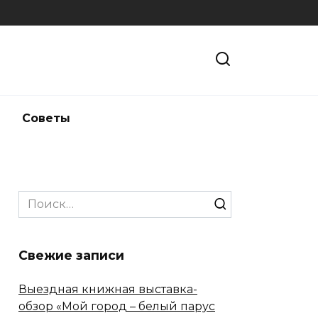
и
Советы
Search
for:
Свежие записи
Выездная книжная выставка-
обзор «Мой город – белый парус