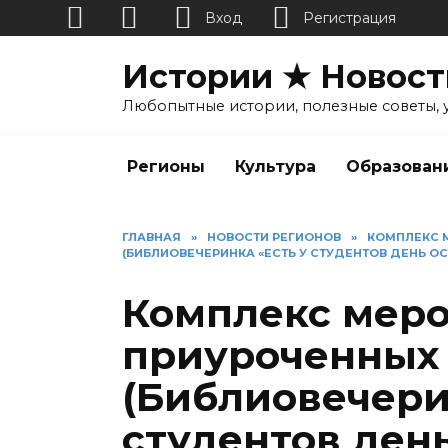
Вход
Регистрация
Перейти
Истории ★ Новост
к
содержанию
Любопытные истории, полезные советы, 
Регионы
Культура
Образован
ГЛАВНАЯ
»
НОВОСТИ РЕГИОНОВ
»
КОМПЛЕКС 
(БИБЛИОВЕЧЕРИНКА «ЕСТЬ У СТУДЕНТОВ ДЕНЬ О
Комплекс меро
приуроченных 
(Библиовечери
студентов ден