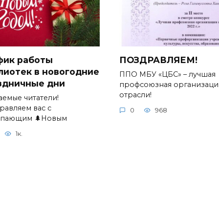
фик работы
ПОЗДРАВЛЯЕМ!
лиотек в новогодние
ППО МБУ «ЦБС» – лучшая
здничные дни
профсоюзная организаци
отрасли!
аемые читатели!
равляем вас с
0
968
упающим 🌲Новым
1к.