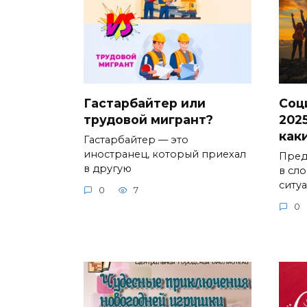
Гастарбайтер или
Соц
трудовой мигрант?
2025
как
Гастарбайтер — это
иностранец, который приехал
Предс
в другую
в сл
ситу
0
7
0