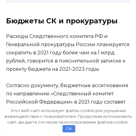
Бюджеты СК и прокуратуры
Расходы Следственного комитета РФ и
Генеральной прокуратуры России планируется
сократить в 2021 году более чем на 1 млрд
рублей, говорится в пояснительной записке к
проекту бюджета на 2021-2023 годы.
Согласно документу, бюджетные ассигнования
по направлению «Следственный комитет
Российской Федерации» в 2021 году составят
более 48,7 млрд рублей, в 2022 году — свыше
Этот веб-сайт использует файлы cookie для улучшения
взаимодействия с пользователем. Продолжая использовать
48,9 млрд рублей, в 2023 году — более 50,5
сайт, вы даете согласие на использование файлов cookie.
млрд рублей. «Предусмотренные в
OK
законопроекте объемы бюджетных