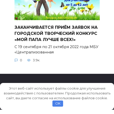
ЗАКАНЧИВАЕТСЯ ПРИЁМ ЗАЯВОК НА
ГОРОДСКОЙ ТВОРЧЕСКИЙ КОНКУРС
«МОЙ ПАПА ЛУЧШЕ ВСЕХ!»
С 19 сентября по 21 октября 2022 года МБУ
«Централизованная
0
3.9к.
Этот веб-сайт использует файлы cookie для улучшения
взаимодействия с пользователем. Продолжая использовать
© 2026 Истории ★ Новости ★ Факты ★ Очерки
сайт, вы даете согласие на использование файлов cookie.
OK