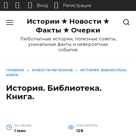
Вход
Регистрация
Перейти
Истории ★ Новости ★
к
содержанию
Факты ★ Очерки
Любопытные истории, полезные советы,
уникальные факты и невероятные
события.
ГЛАВНАЯ
»
НОВОСТИ РЕГИОНОВ
»
ИСТОРИЯ. БИБЛИОТЕКА.
КНИГА.
История. Библиотека.
Книга.
НА ЧТЕНИЕ
ПРОСМОТРОВ
1 мин
128