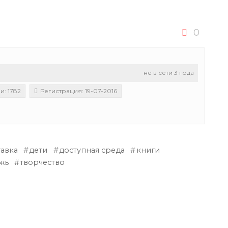
0
не в сети 3 года
: 1782
Регистрация: 19-07-2016
тавка
дети
доступная среда
книги
жь
творчество