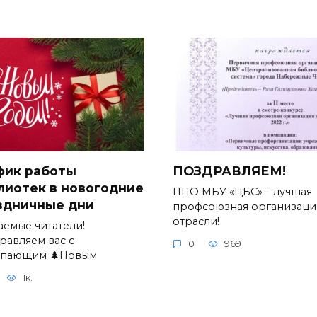
фик работы
ПОЗДРАВЛЯЕМ!
лиотек в новогодние
ППО МБУ «ЦБС» – лучшая
здничные дни
профсоюзная организаци
отрасли!
аемые читатели!
равляем вас с
0
969
упающим 🌲Новым
1к.