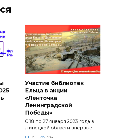
ся
ы
Участие библиотек
025
Ельца в акции
ть
«Ленточка
Ленинградской
Победы»
С 18 по 27 января 2023 года в
Липецкой области впервые
0
1.1к.