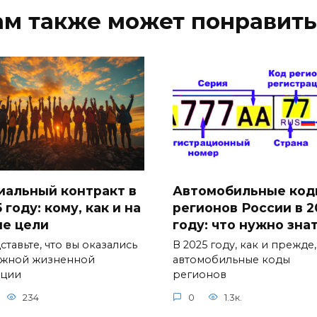
ам также может понравить
иальный контракт в
Автомобильные код
 году: кому, как и на
регионов России в 2
ие цели
году: что нужно зна
тавьте, что вы оказались
В 2025 году, как и прежде,
ожной жизненной
автомобильные коды
ации
регионов
234
0
1.3к.