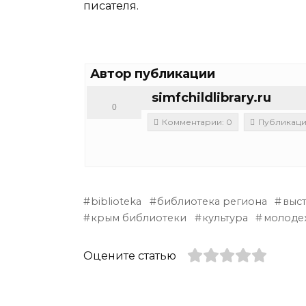
писателя.
Автор публикации
simfchildlibrary.ru
0
Комментарии: 0
Публикации
biblioteka
библиотека региона
выс
крым библиотеки
культура
молоде
Оцените статью