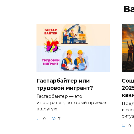
В
Гастарбайтер или
Соц
трудовой мигрант?
2025
как
Гастарбайтер — это
иностранец, который приехал
Предс
в другую
в сл
ситу
0
7
0