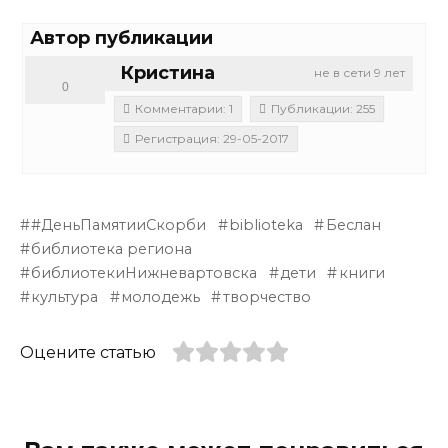
Автор публикации
Кристина
не в сети 9 лет
0
Комментарии: 1
Публикации: 255
Регистрация: 29-05-2017
#ДеньПамятииСкорби
biblioteka
Беслан
библиотека региона
библиотекиНижневартовска
дети
книги
культура
молодежь
творчество
Оцените статью