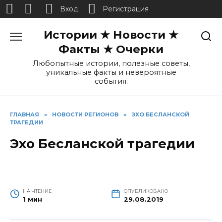
Вход
Регистрация
Перейти
Истории ★ Новости ★
к
содержанию
Факты ★ Очерки
Любопытные истории, полезные советы,
уникальные факты и невероятные
события.
ГЛАВНАЯ
»
НОВОСТИ РЕГИОНОВ
»
ЭХО БЕСЛАНСКОЙ
ТРАГЕДИИ
Эхо Бесланской трагедии
НА ЧТЕНИЕ
ОПУБЛИКОВАНО
1 мин
29.08.2019