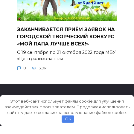
ЗАКАНЧИВАЕТСЯ ПРИЁМ ЗАЯВОК НА
ГОРОДСКОЙ ТВОРЧЕСКИЙ КОНКУРС
«МОЙ ПАПА ЛУЧШЕ ВСЕХ!»
С 19 сентября по 21 октября 2022 года МБУ
«Централизованная
0
3.9к.
Этот веб-сайт использует файлы cookie для улучшения
взаимодействия с пользователем. Продолжая использовать
© 2026 Истории ★ Новости ★ Факты ★ Очерки
сайт, вы даете согласие на использование файлов cookie.
OK