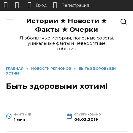
Вход
Регистрация
Перейти
Истории ★ Новости ★
к
содержанию
Факты ★ Очерки
Любопытные истории, полезные советы,
уникальные факты и невероятные
события.
ГЛАВНАЯ
»
НОВОСТИ РЕГИОНОВ
»
БЫТЬ ЗДОРОВЫМИ
ХОТИМ!
Быть здоровыми хотим!
НА ЧТЕНИЕ
ОПУБЛИКОВАНО
1 мин
06.02.2019