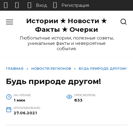
Вход
Регистрация
Перейти
Истории ★ Новости ★
к
содержанию
Факты ★ Очерки
Любопытные истории, полезные советы,
уникальные факты и невероятные
события.
ГЛАВНАЯ
»
НОВОСТИ РЕГИОНОВ
»
БУДЬ ПРИРОДЕ ДРУГОМ!
Будь природе другом!
НА ЧТЕНИЕ
ПРОСМОТРОВ
1 мин
833
ОПУБЛИКОВАНО
27.06.2021