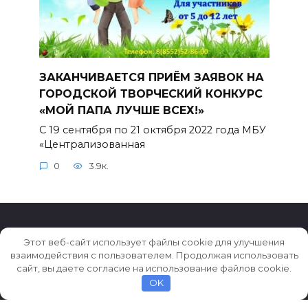
ЗАКАНЧИВАЕТСЯ ПРИЁМ ЗАЯВОК НА
ГОРОДСКОЙ ТВОРЧЕСКИЙ КОНКУРС
«МОЙ ПАПА ЛУЧШЕ ВСЕХ!»
С 19 сентября по 21 октября 2022 года МБУ
«Централизованная
0
3.9к.
Этот веб-сайт использует файлы cookie для улучшения
взаимодействия с пользователем. Продолжая использовать
© 2026 Истории ★ Новости ★ Факты ★ Очерки
сайт, вы даете согласие на использование файлов cookie.
OK