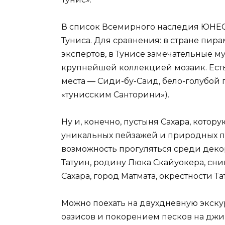
В список Всемирного наследия ЮНЕС
Туниса. Для сравнения: в стране пира
экспертов, в Тунисе замечательные м
крупнейшей коллекцией мозаик. Ест
места — Сиди-бу-Саид, бело-голубой 
«тунисским Санторини»).
Ну и, конечно, пустыня Сахара, котор
уникальных пейзажей и природных п
возможность прогуляться среди дек
Татуин, родину Люка Скайуокера, сни
Сахара, город Матмата, окрестности Т
Можно поехать на двухдневную экск
оазисов и покорением песков на джи