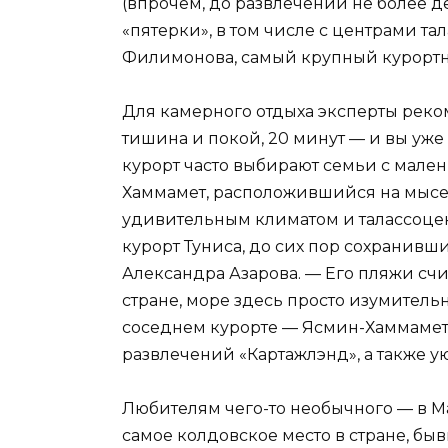
(впрочем, до развлечений не более де
«пятерки», в том числе с центрами та
Филимонова, самый крупный курортны
Для камерного отдыха эксперты реко
тишина и покой, 20 минут — и вы уже 
курорт часто выбирают семьи с мален
Хаммамет, расположившийся на мысе 
удивительным климатом и талассоцен
курорт Туниса, до сих пор сохранивш
Александра Азарова. — Его пляжи счи
стране, море здесь просто изумительн
соседнем курорте — Ясмин-Хаммамет 
развлечений «Картажлэнд», а также у
Любителям чего-то необычного — в М
самое колдовское место в стране, б