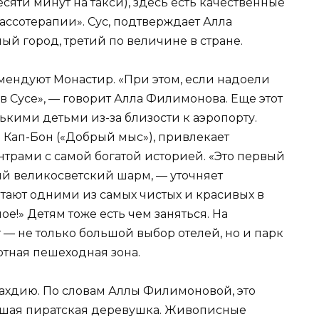
сяти минут на такси), здесь есть качественные
лассотерапии». Сус, подтверждает Алла
й город, третий по величине в стране.
мендуют Монастир. «При этом, если надоели
в Сусе», — говорит Алла Филимонова. Еще этот
ькими детьми из-за близости к аэропорту.
Кап-Бон («Добрый мыс»), привлекает
трами с самой богатой историей. «Это первый
ий великосветский шарм, — уточняет
тают одними из самых чистых и красивых в
ое!» Детям тоже есть чем заняться. На
— не только большой выбор отелей, но и парк
ютная пешеходная зона.
ахдию. По словам Аллы Филимоновой, это
ывшая пиратская деревушка. Живописные