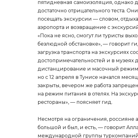
пятидневная самоизоляция, однако дл
достаточно отрицательного теста. Они
посещать экскурсии — словом, отдых
аэропорта и возвращение с экскурсий
«Пока не ясно, смогут ли туристы выход
безлюдной обстановке», — говорит ги
загрузка транспорта на экскурсиях со
достопримечательностей и в музеях 
дистанцирование и масочный режим.
но с 12 апреля в Тунисе начался меся
закрыты, вечером же работа запрещена
на режим питания в отелях. На экск
рестораны», — поясняет гид.
Несмотря на ограничения, россияне 
большой и был, и есть, — говорит А
международной группы туркомпаний 