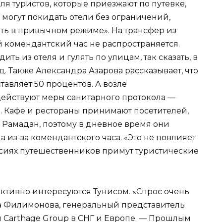
я туристов, которые приезжают по путевке,
 могут покидать отели без ограничений,
ать в привычном режиме». На трансфер из
 комендантский час не распространяется.
ить из отеля и гулять по улицам, так сказать, в
д. Также Александра Азарова рассказывает, что
ставляет 50 процентов. А возле
действуют меры санитарного протокола —
 Кафе и рестораны принимают посетителей,
ц Рамадан, поэтому в дневное время они
 из-за комендантского часа. «Это не повлияет
урсиях путешественников примут туристические
активно интересуются Тунисом. «Спрос очень
лла Филимонова, генеральный представитель
Carthage Group в СНГ и Европе. — Прошлым