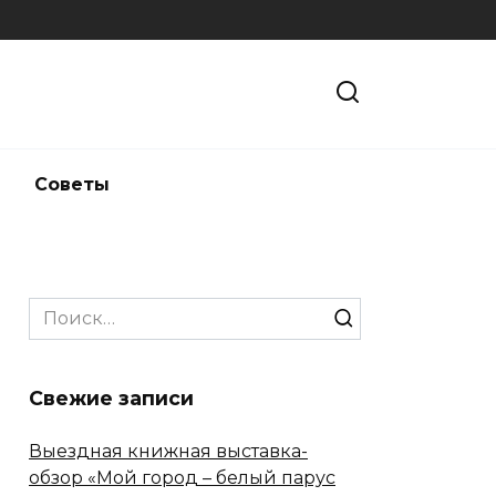
и
Советы
Search
for:
Свежие записи
Выездная книжная выставка-
обзор «Мой город – белый парус