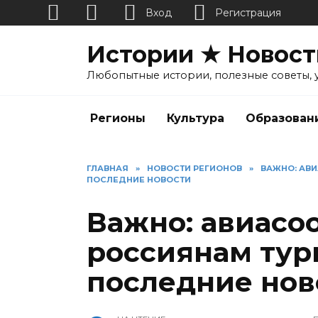
Вход
Регистрация
Перейти
Истории ★ Новост
к
содержанию
Любопытные истории, полезные советы, 
Регионы
Культура
Образован
ГЛАВНАЯ
»
НОВОСТИ РЕГИОНОВ
»
ВАЖНО: АВ
ПОСЛЕДНИЕ НОВОСТИ
Важно: авиасо
россиянам тур
последние нов