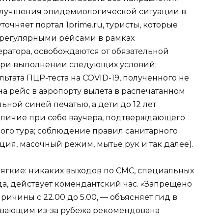
 улучшения эпидемиологической ситуации в
точняет портал 1prime.ru, туристы, которые
 регулярными рейсами в рамках
ратора, освобождаются от обязательной
при выполнении следующих условий:
ьтата ПЦР-теста на COVID-19, полученного не
на рейс в аэропорту вылета в распечатанном
ьной синей печатью, а дети до 12 лет
наличие при себе ваучера, подтверждающего
ого тура; соблюдение правил санитарного
ция, масочный режим, мытье рук и так далее).
мягкие: никаких выходов по СМС, специальных
, действует комендантский час. «Запрещено
ичины с 22.00 до 5.00, — объясняет гид в
ывающим из-за рубежа рекомендована