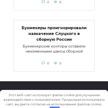
0
0
Букмекеры проигнорировали
назначение Слуцкого в
сборную России
Букмекерские конторы оставили
неизменными шансы сборной
0
0
Этот веб-сайт использует файлы cookie для улучшения
взаимодействия с пользователем. Продолжая использовать
© 2026 Истории ★ Новости ★ Факты ★ Очерки
сайт, вы даете согласие на использование файлов cookie.