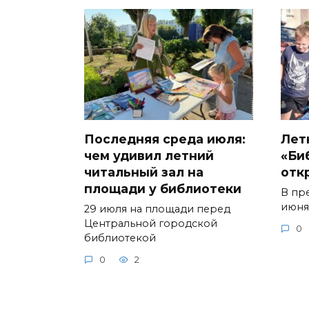
Последняя среда июля:
Лет
чем удивил летний
«Би
читальный зал на
отк
площади у библиотеки
В пр
июня
29 июля на площади перед
Центральной городской
0
библиотекой
0
2