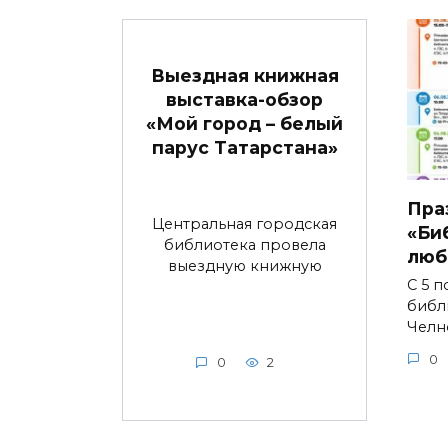
Выездная книжная
выставка-обзор
«Мой город – белый
парус Татарстана»
Пра
Центральная городская
«Би
библиотека провела
люб
выездную книжную
С 5 п
библ
Челн
0
0
2