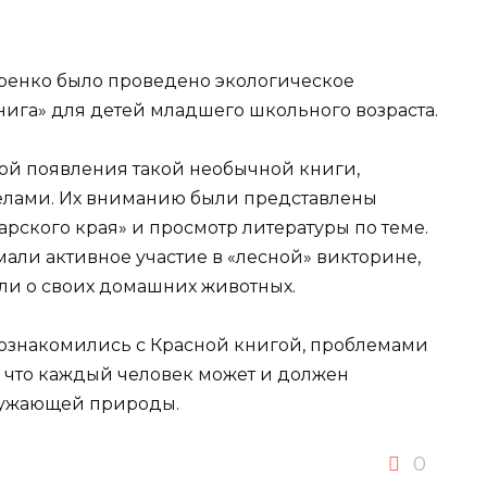
каренко было проведено экологическое
нига» для детей младшего школьного возраста.
ной появления такой необычной книги,
елами. Их вниманию были представлены
рского края» и просмотр литературы по теме.
ли активное участие в «лесной» викторине,
али о своих домашних животных.
познакомились с Красной книгой, проблемами
, что каждый человек может и должен
ружающей природы.
0