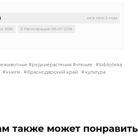
u
не в сети 2 года
: 3655
Регистрация: 05-07-2016
иеживотные #редкиерастения #чтение
biblioteka
книги
Краснодарский край
культура
ам также может понравить