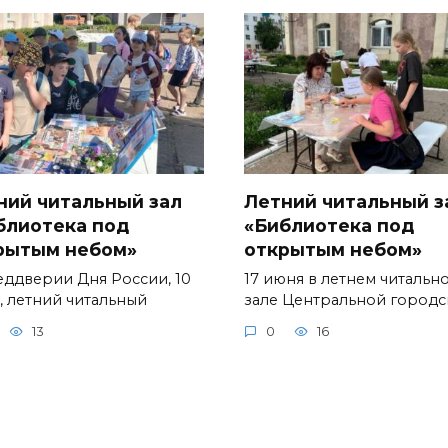
ний читальный зал
Летний читальный з
блиотека под
«Библиотека под
рытым небом»
открытым небом»
еддверии Дня России, 10
17 июня в летнем читальн
, летний читальный
зале Центральной город
13
0
16