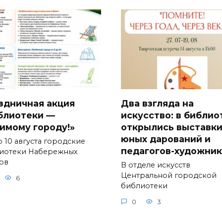
здничная акция
Два взгляда на
блиотеки —
искусство: в библио
имому городу!»
открылись выставк
юных дарований и
о 10 августа городские
педагогов-художни
иотеки Набережных
ов
В отделе искусств
Центральной городской
6
библиотеки
0
3