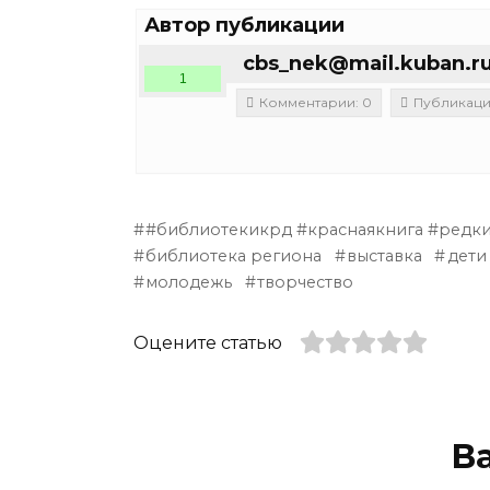
Автор публикации
cbs_nek@mail.kuban.r
1
Комментарии: 0
Публикации
#библиотекикрд #краснаякнига #редк
библиотека региона
выставка
дети
молодежь
творчество
Оцените статью
В