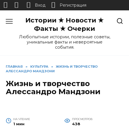
Вход
Регистрация
Перейти
Истории ★ Новости ★
к
содержанию
Факты ★ Очерки
Любопытные истории, полезные советы,
уникальные факты и невероятные
события.
ГЛАВНАЯ
»
КУЛЬТУРА
»
ЖИЗНЬ И ТВОРЧЕСТВО
АЛЕССАНДРО МАНДЗОНИ
Жизнь и творчество
Алессандро Мандзони
НА ЧТЕНИЕ
ПРОСМОТРОВ
1 мин
438