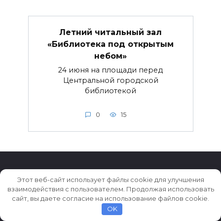
Летний читальный зал
«Библиотека под открытым
небом»
24 июня на площади перед
Центральной городской
библиотекой
0
15
Этот веб-сайт использует файлы cookie для улучшения
взаимодействия с пользователем. Продолжая использовать
© 2026 Истории ★ Новости ★ Факты ★ Очерки
сайт, вы даете согласие на использование файлов cookie.
OK