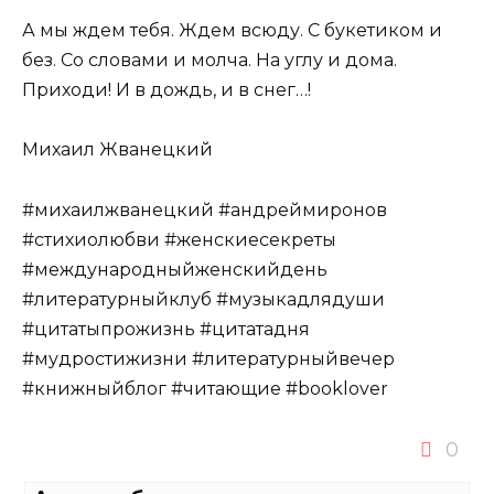
А мы ждем тебя. Ждем всюду. С букетиком и
без. Со словами и молча. На углу и дома.
Приходи! И в дождь, и в снег…!
Михаил Жванецкий
#михаилжванецкий #андреймиронов
#стихиолюбви #женскиесекреты
#международныйженскийдень
#литературныйклуб #музыкадлядуши
#цитатыпрожизнь #цитатадня
#мудростижизни #литературныйвечер
#книжныйблог #читающие #booklover
0