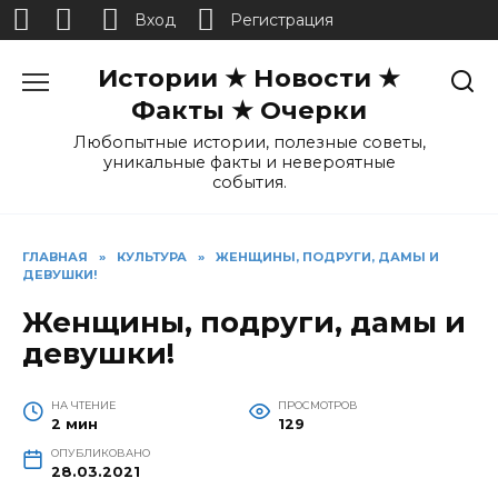
Вход
Регистрация
Перейти
Истории ★ Новости ★
к
содержанию
Факты ★ Очерки
Любопытные истории, полезные советы,
уникальные факты и невероятные
события.
ГЛАВНАЯ
»
КУЛЬТУРА
»
ЖЕНЩИНЫ, ПОДРУГИ, ДАМЫ И
ДЕВУШКИ!
Женщины, подруги, дамы и
девушки!
НА ЧТЕНИЕ
ПРОСМОТРОВ
2 мин
129
ОПУБЛИКОВАНО
28.03.2021