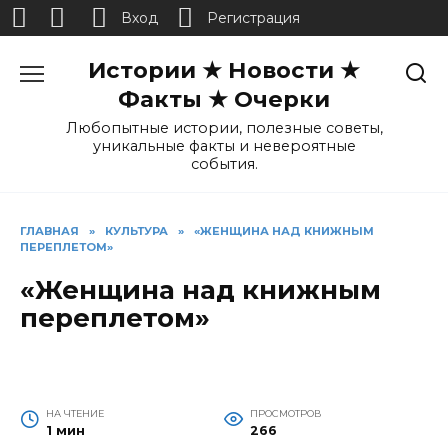
Вход
Регистрация
Перейти
Истории ★ Новости ★
к
содержанию
Факты ★ Очерки
Любопытные истории, полезные советы,
уникальные факты и невероятные
события.
ГЛАВНАЯ
»
КУЛЬТУРА
»
«ЖЕНЩИНА НАД КНИЖНЫМ
ПЕРЕПЛЕТОМ»
«Женщина над книжным
переплетом»
НА ЧТЕНИЕ
ПРОСМОТРОВ
1 мин
266