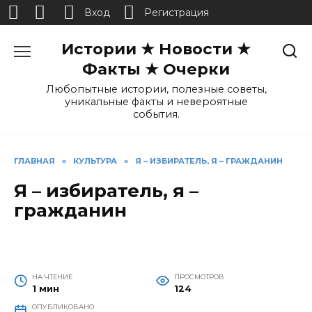
Вход
Регистрация
Перейти
Истории ★ Новости ★
к
содержанию
Факты ★ Очерки
Любопытные истории, полезные советы,
уникальные факты и невероятные
события.
ГЛАВНАЯ
»
КУЛЬТУРА
»
Я – ИЗБИРАТЕЛЬ, Я – ГРАЖДАНИН
Я – избиратель, я –
гражданин
НА ЧТЕНИЕ
ПРОСМОТРОВ
1 мин
124
ОПУБЛИКОВАНО