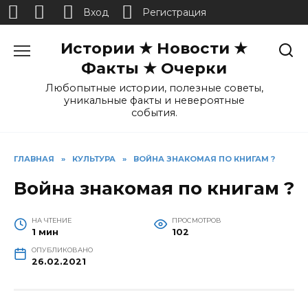
Вход
Регистрация
Перейти
Истории ★ Новости ★
к
содержанию
Факты ★ Очерки
Любопытные истории, полезные советы,
уникальные факты и невероятные
события.
ГЛАВНАЯ
»
КУЛЬТУРА
»
ВОЙНА ЗНАКОМАЯ ПО КНИГАМ ?
Война знакомая по книгам ?
НА ЧТЕНИЕ
ПРОСМОТРОВ
1 мин
102
ОПУБЛИКОВАНО
26.02.2021