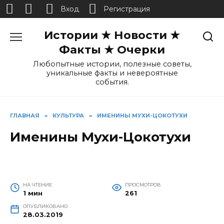
Вход
Регистрация
Перейти
Истории ★ Новости ★
к
содержанию
Факты ★ Очерки
Любопытные истории, полезные советы,
уникальные факты и невероятные
события.
ГЛАВНАЯ
»
КУЛЬТУРА
»
ИМЕНИНЫ МУХИ-ЦОКОТУХИ
Именины Мухи-Цокотухи
НА ЧТЕНИЕ
ПРОСМОТРОВ
1 мин
261
ОПУБЛИКОВАНО
28.03.2019