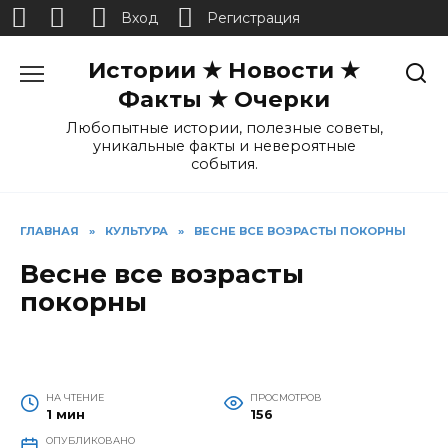
Вход
Регистрация
Перейти
Истории ★ Новости ★
к
содержанию
Факты ★ Очерки
Любопытные истории, полезные советы,
уникальные факты и невероятные
события.
ГЛАВНАЯ
»
КУЛЬТУРА
»
ВЕСНЕ ВСЕ ВОЗРАСТЫ ПОКОРНЫ
Весне все возрасты
покорны
НА ЧТЕНИЕ
ПРОСМОТРОВ
1 мин
156
ОПУБЛИКОВАНО