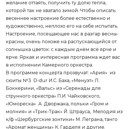
желание оттаять, получить ту долю тепла,
которой так не хватало зимой. Чтобы описать
весеннее настроение более естественно и
художественно, неплохо его на себе испытать.
Настроение, посещающее нас в разгар весны-
красны, очень похоже на распускающийся от
солнышка цветок: с каждым днём всё ярче и
ярче. Яркая и интересная программа ждет вас
в исполнении Камерного оркестра.
В программе концерта прозвучат: «Ария» из
сюиты №3 D-dur И.С. Баха, «Менуэт» Л.
Боккерини, «Вальс» из «Серенады для
струнного оркестра» П.И. Чайковского,
«Юмореска» А. Дворжака, польки «Гром и
молния» и «Трик-Трак» Й. Штрауса, Мелодия из
к/ф «Шербургские зонтики» М. Леграна, танго
«Аромат женщины» К. Гарделя и другие.