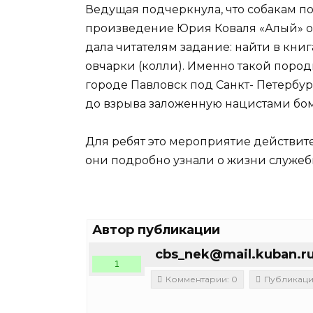
Ведущая подчеркнула, что собакам по
произведение Юрия Коваля «Алый» о 
дала читателям задание: найти в кни
овчарки (колли). Именно такой пород
городе Павловск под Санкт- Петербу
до взрыва заложенную нацистами бом
Для ребят это мероприятие действите
они подробно узнали о жизни служеб
Автор публикации
cbs_nek@mail.kuban.r
1
Комментарии: 0
Публикации