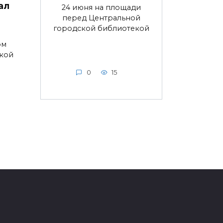
ал
24 июня на площади
перед Центральной
городской библиотекой
ом
ской
0
15