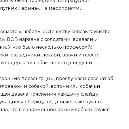
аботы была проведена литературно-
спутники воина». На мероприятии
смотр «Любовь к Отечеству сквозь таинство
оды ВОВ наравне с солдатами воевали и
ки. У них было несколько профессий:
ики, разведчики, лекари, врачи и просто
ти содержали собак просто для души.
тронные презентации, прослушали рассказ об
еловеком и собакой, вспомнили собачьи
щая давала пояснения каждому слайду
 учащиеся обсуждали, для чего же нужны
ила, что в современной армии собаки служат