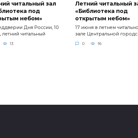
ний читальный зал
Летний читальный з
блиотека под
«Библиотека под
рытым небом»
открытым небом»
еддверии Дня России, 10
17 июня в летнем читальн
, летний читальный
зале Центральной город
13
0
16