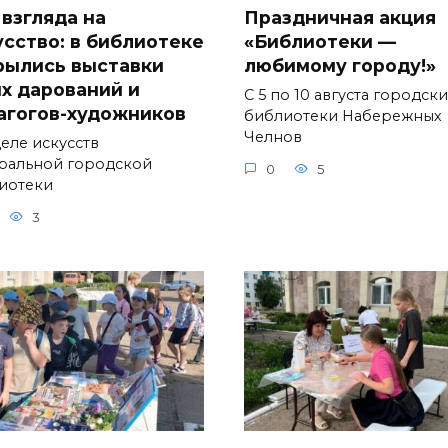
 взгляда на
Праздничная акция
усство: в библиотеке
«Библиотеки —
рылись выставки
любимому городу!»
х дарований и
С 5 по 10 августа городск
агогов-художников
библиотеки Набережных
Челнов
деле искусств
ральной городской
0
5
иотеки
3