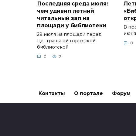
Последняя среда июля:
Лет
чем удивил летний
«Би
читальный зал на
отк
площади у библиотеки
В пр
июня
29 июля на площади перед
Центральной городской
0
библиотекой
0
2
Контакты
О портале
Форум