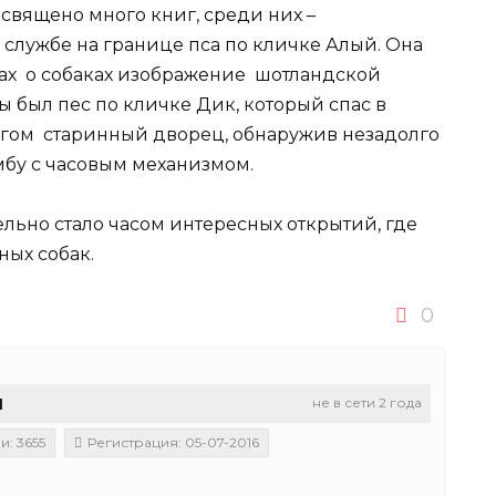
священо много книг, среди них –
службе на границе пса по кличке Алый. Она
гах о собаках изображение шотландской
ы был пес по кличке Дик, который спас в
ргом старинный дворец, обнаружив незадолго
бу с часовым механизмом.
льно стало часом интересных открытий, где
ных собак.
0
u
не в сети 2 года
: 3655
Регистрация: 05-07-2016