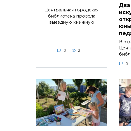
Два
Центральная городская
иск
библиотека провела
отк
выездную книжную
юны
пед
В от
Цент
0
2
библ
0