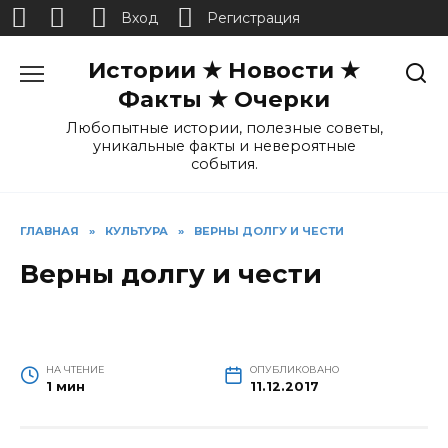
Вход
Регистрация
Перейти
Истории ★ Новости ★
к
содержанию
Факты ★ Очерки
Любопытные истории, полезные советы,
уникальные факты и невероятные
события.
ГЛАВНАЯ
»
КУЛЬТУРА
»
ВЕРНЫ ДОЛГУ И ЧЕСТИ
Верны долгу и чести
НА ЧТЕНИЕ
ОПУБЛИКОВАНО
1 мин
11.12.2017