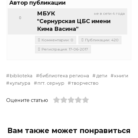
Автор публикации
МБУК
не в сети 4 года
0
"Сернурская ЦБС имени
Кима Васина"
Комментарии: 0
Публикации: 420
Регистрация: 17-06-2017
biblioteka
библиотека региона
дети
книги
культура
пгт. сернур
творчество
Оцените статью
Вам также может понравиться