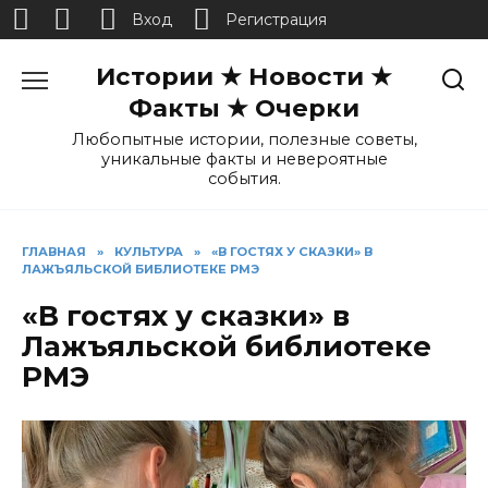
Вход
Регистрация
Перейти
Истории ★ Новости ★
к
содержанию
Факты ★ Очерки
Любопытные истории, полезные советы,
уникальные факты и невероятные
события.
ГЛАВНАЯ
»
КУЛЬТУРА
»
«В ГОСТЯХ У СКАЗКИ» В
ЛАЖЪЯЛЬСКОЙ БИБЛИОТЕКЕ РМЭ
«В гостях у сказки» в
Лажъяльской библиотеке
РМЭ