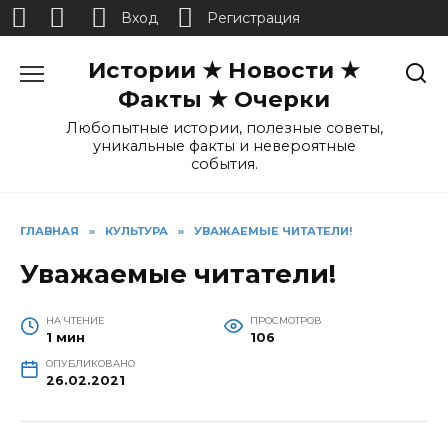
Вход
Регистрация
Перейти
Истории ★ Новости ★
к
содержанию
Факты ★ Очерки
Любопытные истории, полезные советы,
уникальные факты и невероятные
события.
ГЛАВНАЯ
»
КУЛЬТУРА
»
УВАЖАЕМЫЕ ЧИТАТЕЛИ!
Уважаемые читатели!
НА ЧТЕНИЕ
ПРОСМОТРОВ
1 мин
106
ОПУБЛИКОВАНО
26.02.2021