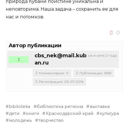
природа Кубани поистине уникальна и
неповторима. Наша задача – сохранить ее для
нас и потомков.
0
Автор публикации
cbs_nek@mail.kub
не в сети 2 года
1
an.ru
Комментарии: 0
Публикации: 3655
Регистрация: 05-07-2016
biblioteka
библиотека региона
выставка
дети
книги
Краснодарский край
культура
молодежь
творчество