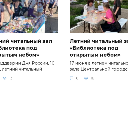
ний читальный зал
Летний читальный з
блиотека под
«Библиотека под
рытым небом»
открытым небом»
еддверии Дня России, 10
17 июня в летнем читальн
, летний читальный
зале Центральной город
13
0
16