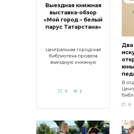
Выездная книжная
выставка-обзор
«Мой город – белый
парус Татарстана»
Два
Центральная городская
иск
библиотека провела
отк
выездную книжную
юны
пед
В от
Цент
0
2
библ
0