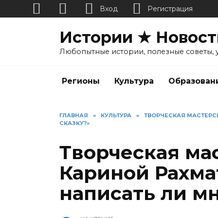
Вход
Регистрация
Перейти
Истории ★ Новост
к
содержанию
Любопытные истории, полезные советы, 
Регионы
Культура
Образован
ГЛАВНАЯ
»
КУЛЬТУРА
»
ТВОРЧЕСКАЯ МАСТЕРСК
СКАЗКУ?»
Творческая ма
Кариной Рахма
написать ли мн