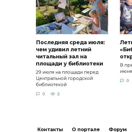
Последняя среда июля:
Лет
чем удивил летний
«Би
читальный зал на
отк
площади у библиотеки
В пр
июня
29 июля на площади перед
Центральной городской
0
библиотекой
0
2
Контакты
О портале
Форум