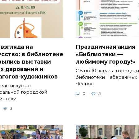
 взгляда на
Праздничная акция
усство: в библиотеке
«Библиотеки —
рылись выставки
любимому городу!»
х дарований и
С 5 по 10 августа городск
агогов-художников
библиотеки Набережных
Челнов
деле искусств
ральной городской
0
5
иотеки
3