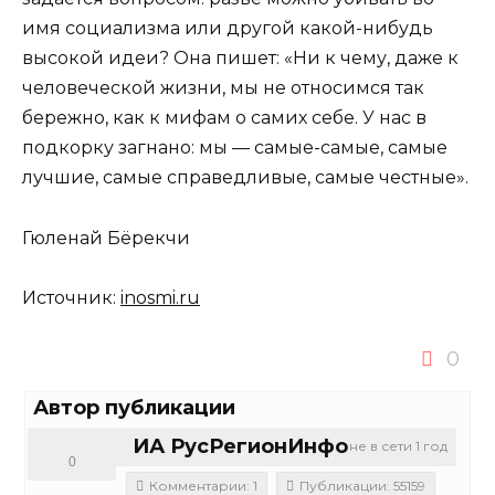
имя социализма или другой какой-нибудь
высокой идеи? Она пишет: «Ни к чему, даже к
человеческой жизни, мы не относимся так
бережно, как к мифам о самих себе. У нас в
подкорку загнано: мы — самые-самые, самые
лучшие, самые справедливые, самые честные».
Гюленай Бёрекчи
Источник:
inosmi.ru
0
Автор публикации
ИА РусРегионИнфо
не в сети 1 год
0
Комментарии: 1
Публикации: 55159