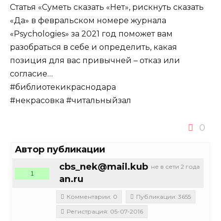
Статья «Суметь сказать «Нет», рискнуть сказать
«Да» в февральском номере журнала
«Psychologies» за 2021 год поможет вам
разобраться в себе и определить, какая
позиция для вас привычней – отказ или
согласие…
#библиотекикраснодара
#некрасовка #читальныйзал
0
Автор публикации
cbs_nek@mail.kub
не в сети 2 года
1
an.ru
Комментарии: 0
Публикации: 3655
Регистрация: 05-07-2016