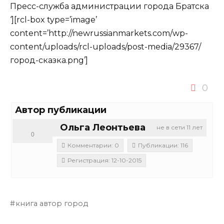
Пресс-служба администрации города Братска
‘][rcl-box type=’image’
content=’http://newrussianmarkets.com/wp-
content/uploads/rcl-uploads/post-media/29367/
город-сказка.png’]
0
Автор публикации
Ольга Леонтьева
не в сети 11 лет
0
Комментарии: 0
Публикации: 116
Регистрация: 12-10-2015
книга автор город