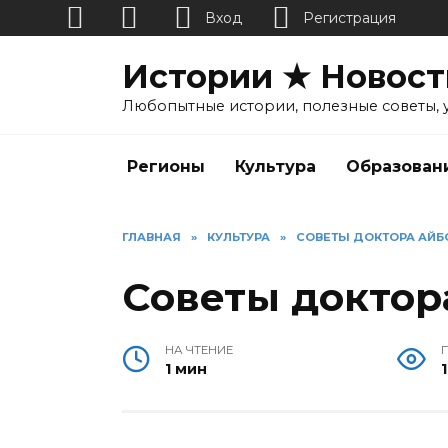
Вход
Регистрация
Перейти
Истории ★ Новост
к
содержанию
Любопытные истории, полезные советы, 
Регионы
Культура
Образован
ГЛАВНАЯ
»
КУЛЬТУРА
»
СОВЕТЫ ДОКТОРА АЙБ
Советы доктор
НА ЧТЕНИЕ
1 мин
1