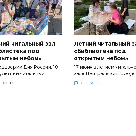
ний читальный зал
Летний читальный з
блиотека под
«Библиотека под
рытым небом»
открытым небом»
еддверии Дня России, 10
17 июня в летнем читальн
, летний читальный
зале Центральной город
13
0
16