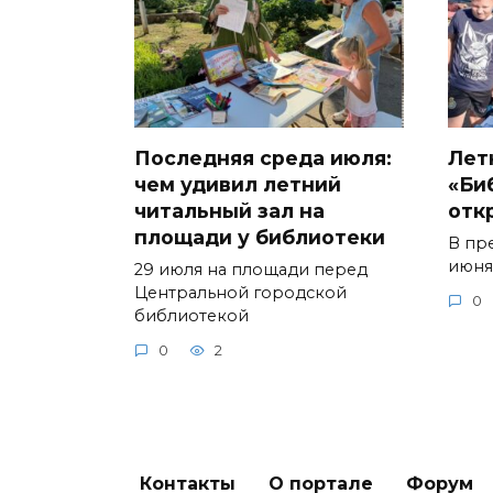
Последняя среда июля:
Лет
чем удивил летний
«Би
читальный зал на
отк
площади у библиотеки
В пр
июня
29 июля на площади перед
Центральной городской
0
библиотекой
0
2
Контакты
О портале
Форум