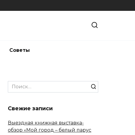
и
Советы
Search
for:
Свежие записи
Выездная книжная выставка-
обзор «Мой город – белый парус