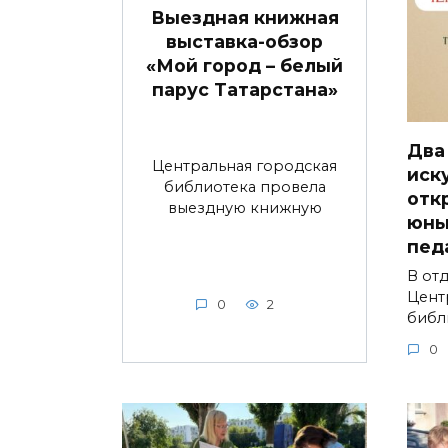
Выездная книжная
выставка-обзор
«Мой город – белый
парус Татарстана»
Два
Центральная городская
иск
библиотека провела
отк
выездную книжную
юны
пед
В от
Цент
0
2
библ
0