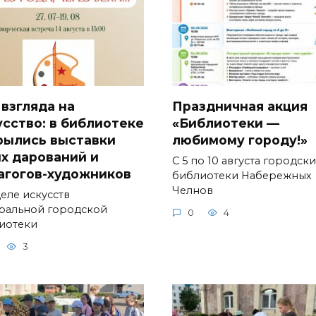
 взгляда на
Праздничная акция
усство: в библиотеке
«Библиотеки —
рылись выставки
любимому городу!»
х дарований и
С 5 по 10 августа городск
агогов-художников
библиотеки Набережных
Челнов
деле искусств
ральной городской
0
4
иотеки
3