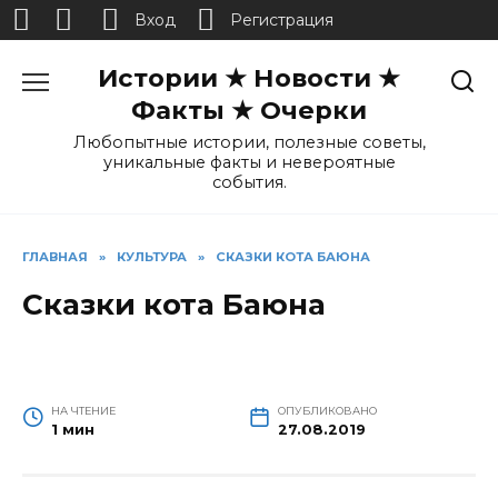
Вход
Регистрация
Перейти
Истории ★ Новости ★
к
содержанию
Факты ★ Очерки
Любопытные истории, полезные советы,
уникальные факты и невероятные
события.
ГЛАВНАЯ
»
КУЛЬТУРА
»
СКАЗКИ КОТА БАЮНА
Сказки кота Баюна
НА ЧТЕНИЕ
ОПУБЛИКОВАНО
1 мин
27.08.2019